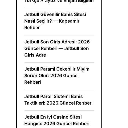
Türkçe Arayüz Ve Erişim Bilgileri
Jetbull Güvenilir Bahis Sitesi
Nasıl Seçilir? — Kapsamlı
Rehber
Jetbull Son Giriş Adresi: 2026
Güncel Rehberi — Jetbull Son
Giris Adre
Jetbull Parami Cekebilir Miyim
Sorun Olur: 2026 Güncel
Rehberi
Jetbull Paroli Sistemi Bahis
Taktikleri: 2026 Güncel Rehberi
Jetbull En Iyi Casino Sitesi
Hangisi: 2026 Güncel Rehberi