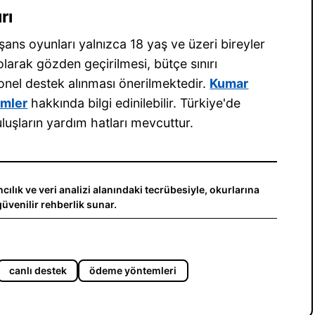
rı
şans oyunları yalnızca 18 yaş ve üzeri bireyler
 olarak gözden geçirilmesi, bütçe sınırı
onel destek alınması önerilmektedir.
Kumar
emler
hakkında bilgi edinilebilir. Türkiye'de
uluşların yardım hatları mevcuttur.
ıncılık ve veri analizi alanındaki tecrübesiyle, okurlarına
güvenilir rehberlik sunar.
canlı destek
ödeme yöntemleri