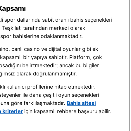
 Kapsamı
i spor dallarında sabit oranlı bahis seçenekleri
Teşkilatı tarafından merkezi olarak
 spor bahislerine odaklanmaktadır.
sino, canlı casino ve dijital oyunlar gibi ek
kapsamlı bir yapıya sahiptir. Platform, çok
psadığını belirtmektedir; ancak bu bilgiler
ğımsız olarak doğrulanmamıştır.
ı kullanıcı profillerine hitap etmektedir.
teyenler ile daha çeşitli oyun seçenekleri
buna göre farklılaşmaktadır.
Bahis sitesi
kriterler
için kapsamlı rehbere başvurulabilir.