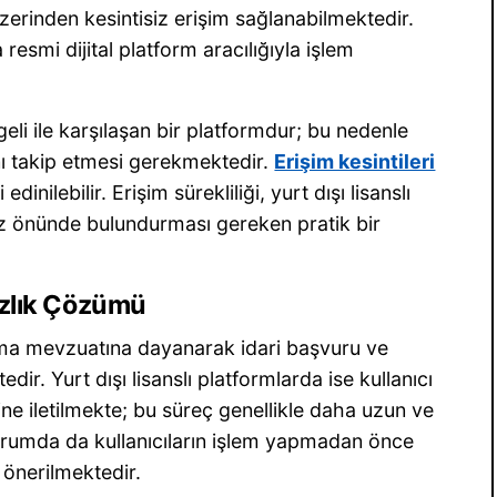
zerinden kesintisiz erişim sağlanabilmektedir.
a resmi dijital platform aracılığıyla işlem
li ile karşılaşan bir platformdur; bu nedenle
rını takip etmesi gerekmektedir.
Erişim kesintileri
inilebilir. Erişim sürekliliği, yurt dışı lisanslı
göz önünde bulundurması gereken pratik bir
azlık Çözümü
oruma mevzuatına dayanarak idari başvuru ve
ir. Yurt dışı lisanslı platformlarda ise kullanıcı
tesine iletilmekte; bu süreç genellikle daha uzun ve
 durumda da kullanıcıların işlem yapmadan önce
 önerilmektedir.