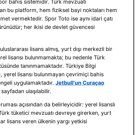
spor bahis sistemidir. Türk mevzuatı
olan bu platform, hem fiziksel bayi noktaları hem
zmet vermektedir. Spor Toto ise aynı idari çatı
 ürünüdür; her ikisi de devlet güvencesi
luslararası lisans almış, yurt dışı merkezli bir
yerel lisansı bulunmamakta; bu nedenle Türk
atüsünde tanınmamaktadır. Türkiye Bilgi
), yerel lisansı bulunmayan çevrimiçi bahis
engeli uygulamaktadır.
Jetbull'un Curaçao
i sayfadan ulaşılabilir.
uması açısından da belirleyicidir: yerel lisanslı
Türk tüketici mevzuatı devreye girerken, yurt
ar lisans veren ülkenin yargı yetkisi