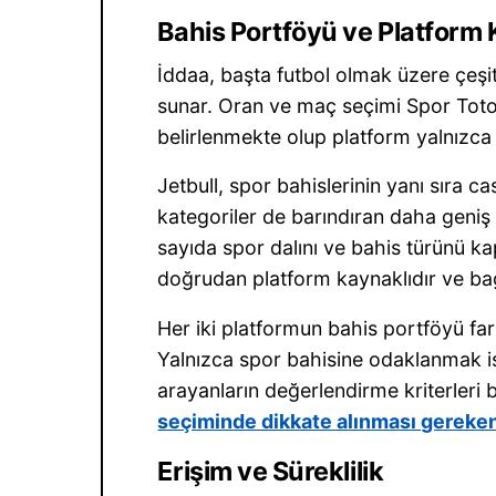
Bahis Portföyü ve Platform
İddaa, başta futbol olmak üzere çeşitl
sunar. Oran ve maç seçimi Spor Toto 
belirlenmekte olup platform yalnızca
Jetbull, spor bahislerinin yanı sıra ca
kategoriler de barındıran daha geniş 
sayıda spor dalını ve bahis türünü ka
doğrudan platform kaynaklıdır ve ba
Her iki platformun bahis portföyü farkl
Yalnızca spor bahisine odaklanmak is
arayanların değerlendirme kriterleri 
seçiminde dikkate alınması gereken 
Erişim ve Süreklilik