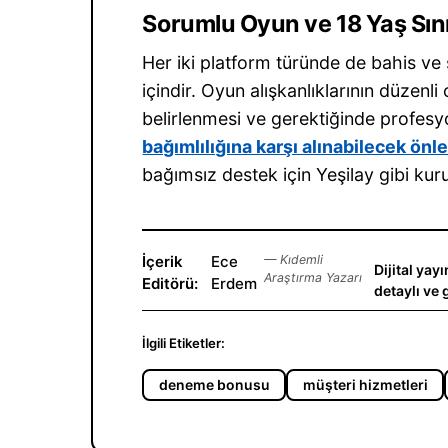
Sorumlu Oyun ve 18 Yaş Sını
Her iki platform türünde de bahis ve 
içindir. Oyun alışkanlıklarının düzenli
belirlenmesi ve gerektiğinde profesy
bağımlılığına karşı alınabilecek önl
bağımsız destek için Yeşilay gibi kur
İçerik
Ece
— Kıdemli
Dijital yay
Araştırma Yazarı
Editörü:
Erdem
detaylı ve 
İlgili Etiketler:
deneme bonusu
müşteri hizmetleri