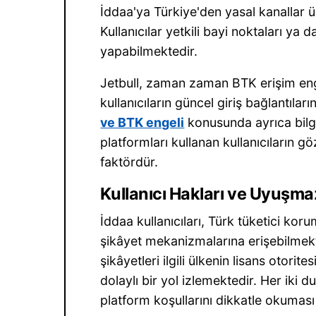
İddaa'ya Türkiye'den yasal kanallar ü
Kullanıcılar yetkili bayi noktaları ya d
yapabilmektedir.
Jetbull, zaman zaman BTK erişim enge
kullanıcıların güncel giriş bağlantıla
ve BTK engeli
konusunda ayrıca bilgi ed
platformları kullanan kullanıcıların 
faktördür.
Kullanıcı Hakları ve Uyuşm
İddaa kullanıcıları, Türk tüketici k
şikâyet mekanizmalarına erişebilmekted
şikâyetleri ilgili ülkenin lisans otori
dolaylı bir yol izlemektedir. Her iki
platform koşullarını dikkatle okuması