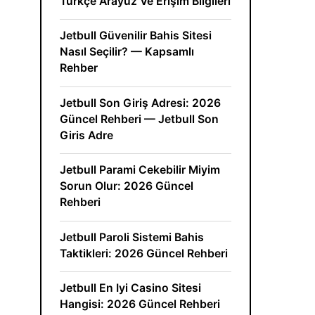
Türkçe Arayüz Ve Erişim Bilgileri
Jetbull Güvenilir Bahis Sitesi
Nasıl Seçilir? — Kapsamlı
Rehber
Jetbull Son Giriş Adresi: 2026
Güncel Rehberi — Jetbull Son
Giris Adre
Jetbull Parami Cekebilir Miyim
Sorun Olur: 2026 Güncel
Rehberi
Jetbull Paroli Sistemi Bahis
Taktikleri: 2026 Güncel Rehberi
Jetbull En Iyi Casino Sitesi
Hangisi: 2026 Güncel Rehberi