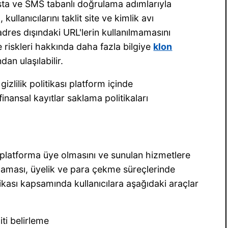
sta ve SMS tabanlı doğrulama adımlarıyla
ullanıcılarını taklit site ve kimlik avı
adres dışındaki URL'lerin kullanılmamasını
e riskleri hakkında daha fazla bilgiye
klon
dan ulaşılabilir.
 gizlilik politikası platform içinde
inansal kayıtlar saklama politikaları
n platforma üye olmasını ve sunulan hizmetlere
ulaması, üyelik ve para çekme süreçlerinde
kası kapsamında kullanıcılara aşağıdaki araçlar
iti belirleme