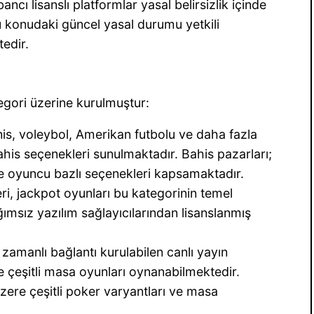
ncı lisanslı platformlar yasal belirsizlik içinde
bu konudaki güncel yasal durumu yetkili
edir.
egori üzerine kurulmuştur:
nis, voleybol, Amerikan futbolu ve daha fazla
ahis seçenekleri sunulmaktadır. Bahis pazarları;
 oyuncu bazlı seçenekleri kapsamaktadır.
ri, jackpot oyunları bu kategorinin temel
ğımsız yazılım sağlayıcılarından lisanslanmış
zamanlı bağlantı kurulabilen canlı yayın
e çeşitli masa oyunları oynanabilmektedir.
ere çeşitli poker varyantları ve masa