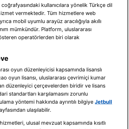
coğrafyasındaki kullanıcılara yönelik Türkçe dil
 hizmet vermektedir. Tüm hizmetlere web
yrıca mobil uyumlu arayüz aracılığıyla akıllı
lanım mümkündür. Platform, uluslararası
österen operatörlerden biri olarak
eve
arası oyun düzenleyicisi kapsamında lisanslı
ao oyun lisansı, uluslararası çevrimiçi kumar
 düzenleyici çerçevelerden biridir ve lisans
idari standartları karşılamasını zorunlu
ulama yöntemi hakkında ayrıntılı bilgiye
Jetbull
yfasından ulaşılabilir.
hizmetleri, ulusal mevzuat kapsamında kısıtlı