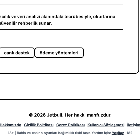
ıncılık ve veri analizi alanındaki tecrübesiyle, okurlarına
güvenilir rehberlik sunar.
canlı destek
ödeme yöntemleri
© 2026 Jetbull. Her hakkı mahfuzdur.
Hakkımızda
·
Gizlilik Politikası
·
Çerez Politikası
·
Kullanıcı Sözleşmesi
·
İletişi
18+ | Bahis ve casino oyunları bağımlılık riski taşır. Yardım için:
Yeşilay
· 182