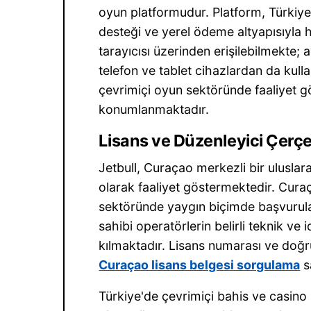
oyun platformudur. Platform, Türkiye 
desteği ve yerel ödeme altyapısıyla
tarayıcısı üzerinden erişilebilmekte; a
telefon ve tablet cihazlardan da kul
çevrimiçi oyun sektöründe faaliyet g
konumlanmaktadır.
Lisans ve Düzenleyici Çerç
Jetbull, Curaçao merkezli bir uluslar
olarak faaliyet göstermektedir. Curaç
sektöründe yaygın biçimde başvurulan
sahibi operatörlerin belirli teknik ve 
kılmaktadır. Lisans numarası ve doğr
Curaçao lisans belgesi sorgulama
sa
Türkiye'de çevrimiçi bahis ve casino 