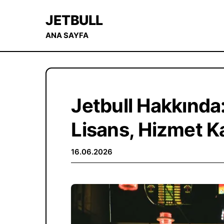
JETBULL
ANA SAYFA
Jetbull Hakkında:
Lisans, Hizmet Ka
16.06.2026