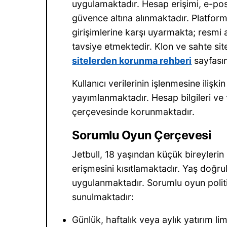
uygulamaktadır. Hesap erişimi, e-po
güvence altına alınmaktadır. Platform, k
girişimlerine karşı uyarmakta; resmi 
tavsiye etmektedir. Klon ve sahte sit
sitelerden korunma rehberi
sayfasın
Kullanıcı verilerinin işlenmesine ilişkin
yayımlanmaktadır. Hesap bilgileri ve f
çerçevesinde korunmaktadır.
Sorumlu Oyun Çerçevesi
Jetbull, 18 yaşından küçük bireyleri
erişmesini kısıtlamaktadır. Yaş doğr
uygulanmaktadır. Sorumlu oyun politi
sunulmaktadır:
Günlük, haftalık veya aylık yatırım lim