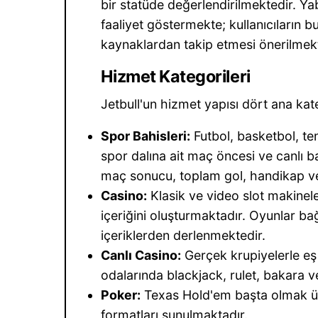
bir statüde değerlendirilmektedir. Yaba
faaliyet göstermekte; kullanıcıların 
kaynaklardan takip etmesi önerilmekt
Hizmet Kategorileri
Jetbull'un hizmet yapısı dört ana kat
Spor Bahisleri:
Futbol, basketbol, te
spor dalına ait maç öncesi ve canlı b
maç sonucu, toplam gol, handikap ve
Casino:
Klasik ve video slot makinele
içeriğini oluşturmaktadır. Oyunlar ba
içeriklerden derlenmektedir.
Canlı Casino:
Gerçek krupiyelerle eş 
odalarında blackjack, rulet, bakara v
Poker:
Texas Hold'em başta olmak üz
formatları sunulmaktadır.